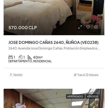
570.000 CLP
JOSE DOMINGO CAÑAS 2640, ÑUÑOA (VE0238)
2640, Avenida José Domingo Cañas, Población Empleados Públicos y Periodistas Chile-España, Ñuñoa, Provincia de Santiago, Región Metropolitana de Santiago, 7750000, Chile
1
1
40
m²
DEPARTAMENTO, RESIDENCIAL
Vesilsi
hace 12 meses
ARRENDADO
VENDIDO