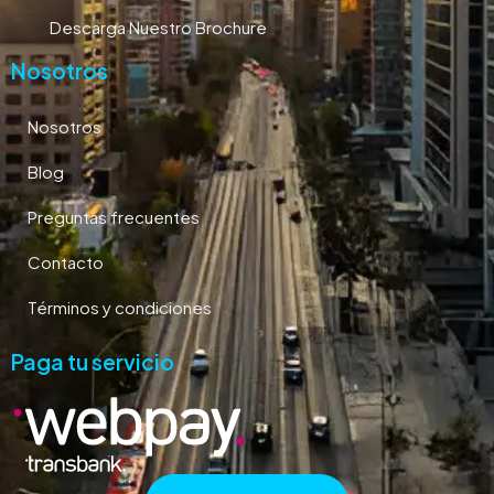
Descarga Nuestro Brochure
Nosotros
Nosotros
Blog
Preguntas frecuentes
Contacto
Términos y condiciones
Paga tu servicio