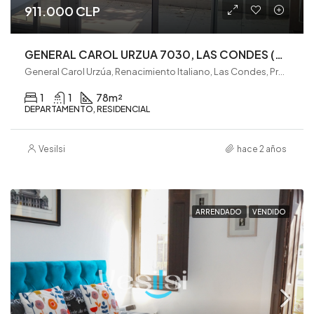
911.000 CLP
GENERAL CAROL URZUA 7030, LAS CONDES (VE0035)
General Carol Urzúa, Renacimiento Italiano, Las Condes, Provincia de Santiago, Región Metropolitana de Santiago, 7560846, Chile
1
1
78
m²
DEPARTAMENTO, RESIDENCIAL
Vesilsi
hace 2 años
ARRENDADO
VENDIDO