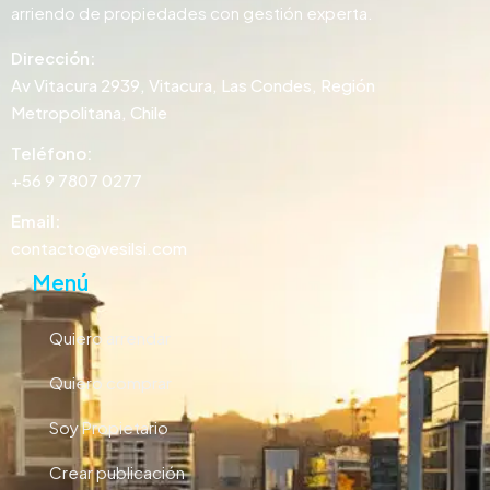
arriendo de propiedades con gestión experta.
Dirección:
Av Vitacura 2939, Vitacura, Las Condes, Región
Metropolitana, Chile
Teléfono:
+56 9 7807 0277
Email:
contacto@vesilsi.com
Menú
Quiero arrendar
Quiero comprar
Soy Propietario
Crear publicación