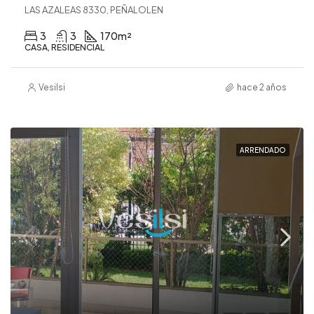
LAS AZALEAS 8330, PEÑALOLEN
3
3
170
m²
CASA, RESIDENCIAL
Vesilsi
hace 2 años
ARRENDADO