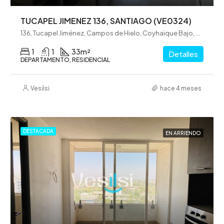
TUCAPEL JIMENEZ 136, SANTIAGO (VE0324)
136, Tucapel Jiménez, Campos de Hielo, Coyhaique Bajo, Coyhaique, Provincia de Coyhaique, Región Aysén del General Carlos Ibáñez del Campo, 5951580, Chile
1
1
33
m²
Detalles
DEPARTAMENTO, RESIDENCIAL
Vesilsi
hace 4 meses
DESTACADA
EN ARRIENDO