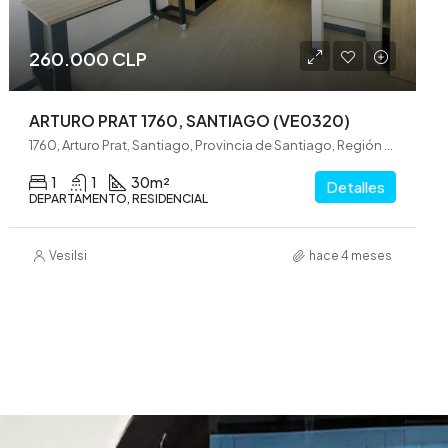
260.000 CLP
ARTURO PRAT 1760, SANTIAGO (VE0320)
1760, Arturo Prat, Santiago, Provincia de Santiago, Región Metropolitana de Santiago, 8360874, Chile
1
1
30
m²
Detalles
DEPARTAMENTO, RESIDENCIAL
Vesilsi
hace 4 meses