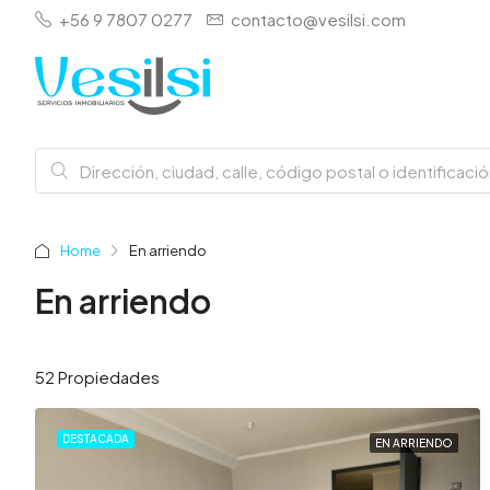
+56 9 7807 0277
contacto@vesilsi.com
Home
En arriendo
En arriendo
52 Propiedades
DESTACADA
EN ARRIENDO