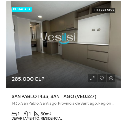
DESTACADA
EN ARRIENDO
285.000 CLP
SAN PABLO 1433, SANTIAGO (VE0327)
1433, San Pablo, Santiago, Provincia de Santiago, Región Metropolitana de Santiago, 8320000, Chile
1
1
30
m²
DEPARTAMENTO, RESIDENCIAL