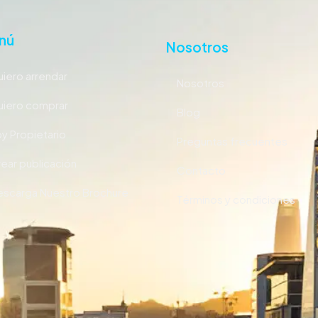
nú
Nosotros
iero arrendar
Nosotros
iero comprar
Blog
y Propietario
Preguntas frecuentes
ear publicación
Contacto
scarga Nuestro Brochure
Términos y condiciones