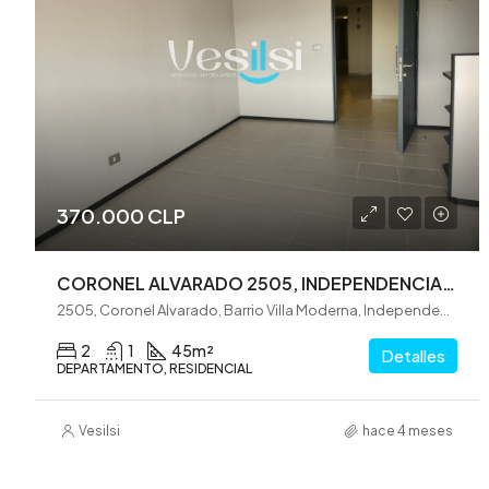
370.000 CLP
CORONEL ALVARADO 2505, INDEPENDENCIA (VE0331)
2505, Coronel Alvarado, Barrio Villa Moderna, Independencia, Provincia de Santiago, Región Metropolitana de Santiago, 8540000, Chile
2
1
45
m²
Detalles
DEPARTAMENTO, RESIDENCIAL
Vesilsi
hace 4 meses