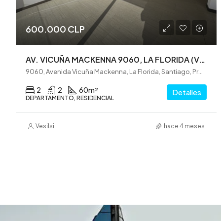
600.000 CLP
AV. VICUÑA MACKENNA 9060, LA FLORIDA (VE0322)
9060, Avenida Vicuña Mackenna, La Florida, Santiago, Provincia de Santiago, Región Metropolitana de Santiago, 8320000, Chile
2
2
60
m²
Detalles
DEPARTAMENTO, RESIDENCIAL
Vesilsi
hace 4 meses