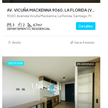
AV. VICUÑA MACKENNA 9060, LA FLORIDA (VE0323)
9060, Avenida Vicuña Mackenna, La Florida, Santiago, Provincia de Santiago, Región Metropolitana de Santiago, 8240000, Chile
3
2
67
m²
Detalles
DEPARTAMENTO, RESIDENCIAL
Vesilsi
hace 4 meses
DESTACADA
EN ARRIENDO