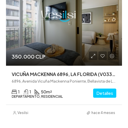
350.000 CLP
VICUÑA MACKENNA 6896, LA FLORIDA (V0330)
6896, Avenida Vicuña Mackenna Poniente, Bellavista de La Florida, La Florida, Santiago, Provincia de Santiago, Región Metropolitana de Santiago, 8320000, Chile
1
1
50
m²
Detalles
DEPARTAMENTO, RESIDENCIAL
Vesilsi
hace 4 meses