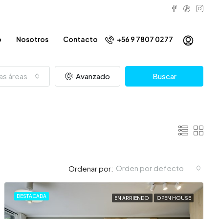
o
Nosotros
Contacto
+56 9 7807 0277
as áreas
Avanzado
Buscar
Orden por defecto
Ordenar por:
DESTACADA
EN ARRIENDO
OPEN HOUSE