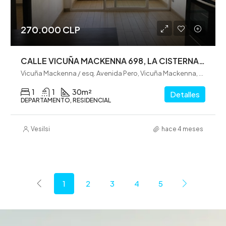
270.000 CLP
CALLE VICUÑA MACKENNA 698, LA CISTERNA (VE0321)
Vicuña Mackenna / esq. Avenida Pero, Vicuña Mackenna, Barrio Venecia, La Cisterna, Provincia de Santiago, Región Metropolitana de Santiago, 8000146, Chile
1
1
30
m²
Detalles
DEPARTAMENTO, RESIDENCIAL
Vesilsi
hace 4 meses
1
2
3
4
5