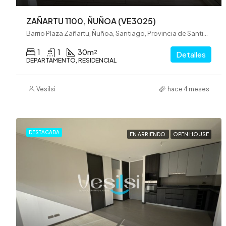
ZAÑARTU 1100, ÑUÑOA (VE3025)
Barrio Plaza Zañartu, Ñuñoa, Santiago, Provincia de Santiago, Región Metropolitana de Santiago, 8320000, Chile
1
1
30
m²
Detalles
DEPARTAMENTO, RESIDENCIAL
Vesilsi
hace 4 meses
DESTACADA
EN ARRIENDO
OPEN HOUSE