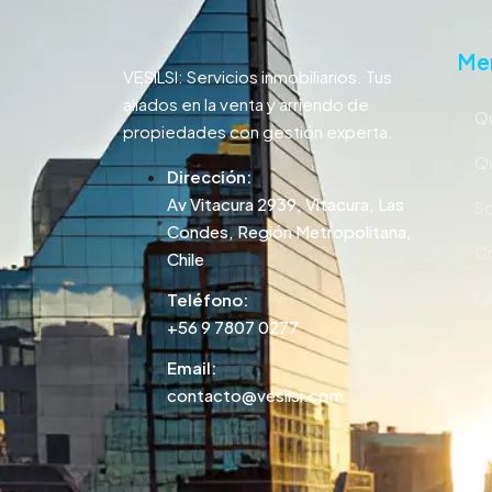
Me
VESILSI: Servicios inmobiliarios. Tus
aliados en la venta y arriendo de
Qu
propiedades con gestión experta.
Qu
Dirección:
Av Vitacura 2939, Vitacura, Las
So
Condes, Región Metropolitana,
Cr
Chile
De
Teléfono:
+56 9 7807 0277
Email:
contacto@vesilsi.com