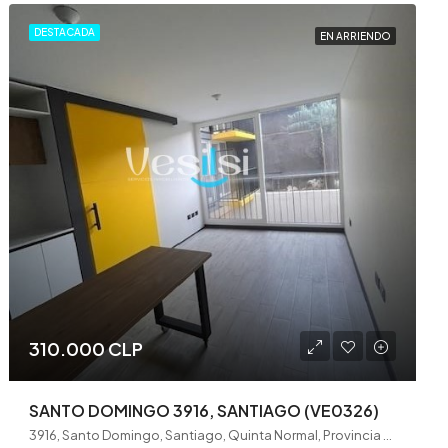
DESTACADA
EN ARRIENDO
310.000 CLP
SANTO DOMINGO 3916, SANTIAGO (VE0326)
3916, Santo Domingo, Santiago, Quinta Normal, Provincia de Santiago, Región Metropolitana de Santiago, 8350302, Chile