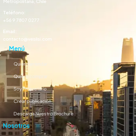
Metropolitana, Chile
Teléfono:
+56 9 7807 0277
Email:
contacto@vesilsi.com
Menú
Quiero arrendar
Quiero comprar
Soy Propietario
Crear publicación
Descarga Nuestro Brochure
Nosotros