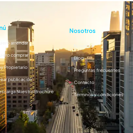
nú
Nosotros
iero arrendar
Nosotros
iero comprar
Blog
y Propietario
Preguntas frecuentes
ear publicación
Contacto
scarga Nuestro Brochure
Términos y condiciones