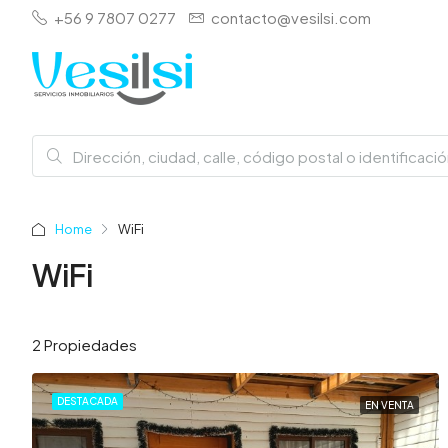
+56 9 7807 0277
contacto@vesilsi.com
Home
WiFi
WiFi
2 Propiedades
DESTACADA
EN VENTA