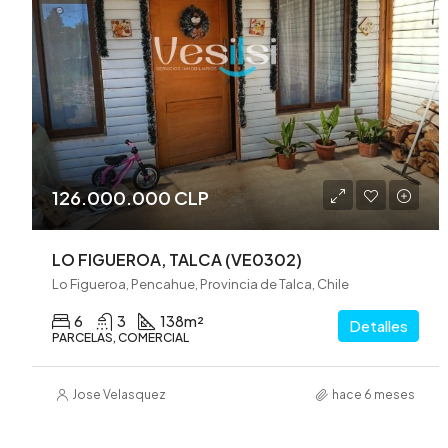
126.000.000 CLP
LO FIGUEROA, TALCA (VE0302)
Lo Figueroa, Pencahue, Provincia de Talca, Chile
6
3
138
m²
Detalles
PARCELAS, COMERCIAL
Jose Velasquez
hace 6 meses