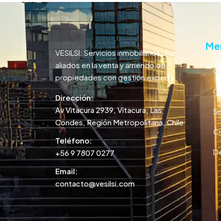
Me
VESILSI: Servicios inmobiliarios. Tus
aliados en la venta y arriendo de
Qu
propiedades con gestión experta.
Qu
Dirección:
Av Vitacura 2939, Vitacura, Las
So
Condes, Región Metropolitana, Chile
Cr
Teléfono:
De
+56 9 7807 0277
Email:
contacto@vesilsi.com