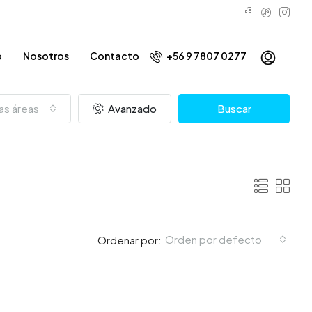
o
Nosotros
Contacto
+56 9 7807 0277
as áreas
Avanzado
Buscar
Orden por defecto
Ordenar por: