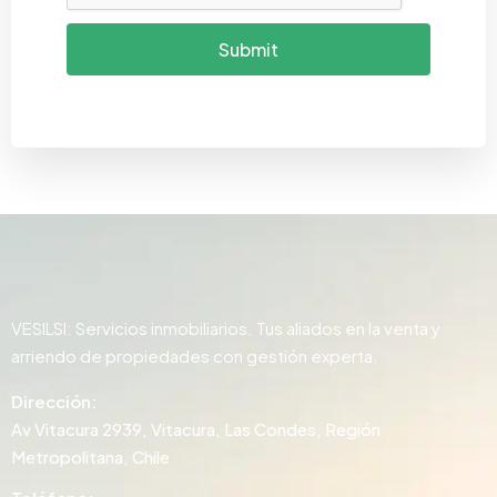
Submit
VESILSI: Servicios inmobiliarios. Tus aliados en la venta y
arriendo de propiedades con gestión experta.
Dirección:
Av Vitacura 2939, Vitacura, Las Condes, Región
Metropolitana, Chile