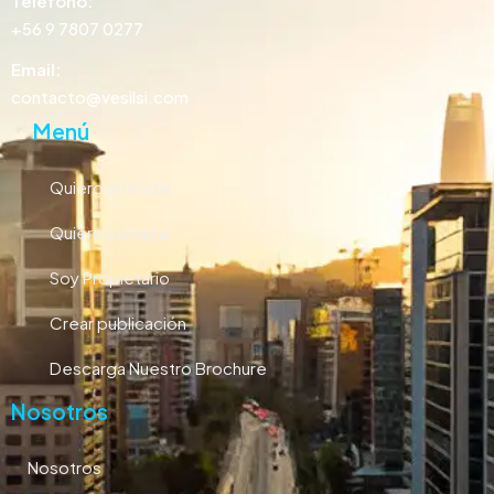
Teléfono:
+56 9 7807 0277
Email:
contacto@vesilsi.com
Menú
Quiero arrendar
Quiero comprar
Soy Propietario
Crear publicación
Descarga Nuestro Brochure
Nosotros
Nosotros