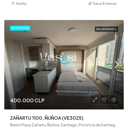
Vesilsi
hace 4 meses
DESTACADA
EN ARRIENDO
400.000 CLP
ZAÑARTU 1100, ÑUÑOA (VE3025)
Barrio Plaza Zañartu, Ñuñoa, Santiago, Provincia de Santiago, Región Metropolitana de Santiago, 8320000, Chile