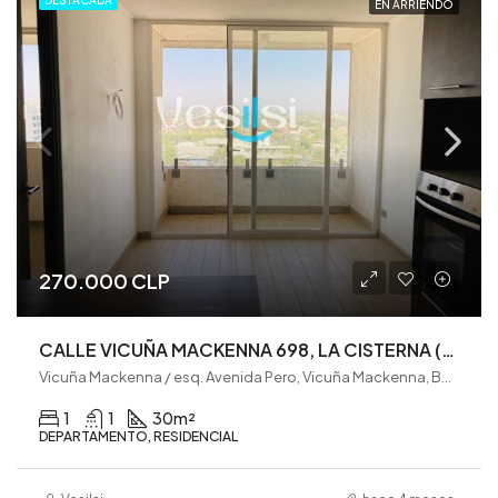
EN ARRIENDO
270.000 CLP
CALLE VICUÑA MACKENNA 698, LA CISTERNA (VE0321)
Vicuña Mackenna / esq. Avenida Pero, Vicuña Mackenna, Barrio Venecia, La Cisterna, Provincia de Santiago, Región Metropolitana de Santiago, 8000146, Chile
1
1
30
m²
DEPARTAMENTO, RESIDENCIAL