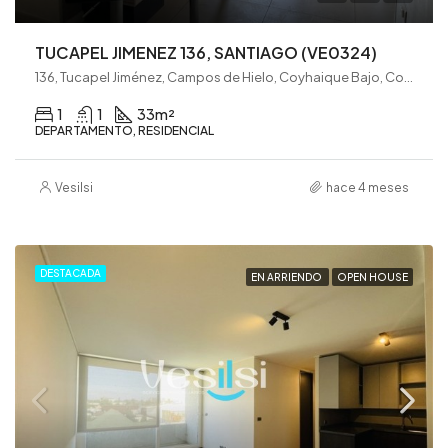
TUCAPEL JIMENEZ 136, SANTIAGO (VE0324)
136, Tucapel Jiménez, Campos de Hielo, Coyhaique Bajo, Coyhaique, Provincia de Coyhaique, Región Aysén del General Carlos Ibáñez del Campo, 5951580, Chile
1
1
33
m²
DEPARTAMENTO, RESIDENCIAL
Vesilsi
hace 4 meses
DESTACADA
EN ARRIENDO
OPEN HOUSE