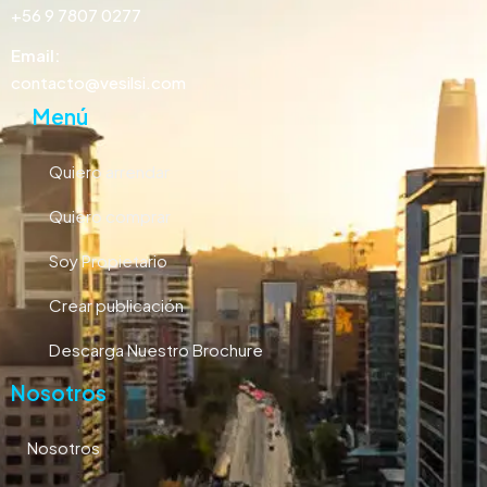
+56 9 7807 0277
Email:
contacto@vesilsi.com
Menú
Quiero arrendar
Quiero comprar
Soy Propietario
Crear publicación
Descarga Nuestro Brochure
Nosotros
Nosotros