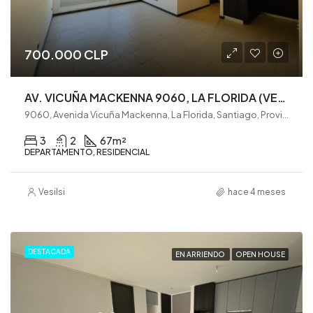
700.000 CLP
AV. VICUÑA MACKENNA 9060, LA FLORIDA (VE0323)
9060, Avenida Vicuña Mackenna, La Florida, Santiago, Provincia de Santiago, Región Metropolitana de Santiago, 8240000, Chile
3
2
67
m²
DEPARTAMENTO, RESIDENCIAL
Vesilsi
hace 4 meses
DESTACADA
EN ARRIENDO
OPEN HOUSE