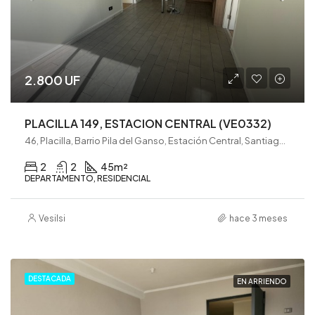
2.800 UF
PLACILLA 149, ESTACION CENTRAL (VE0332)
46, Placilla, Barrio Pila del Ganso, Estación Central, Santiago, Provincia de Santiago, Región Metropolitana de Santiago, 8370261, Chile
2
2
45
m²
DEPARTAMENTO, RESIDENCIAL
Vesilsi
hace 3 meses
DESTACADA
EN ARRIENDO