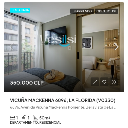
DESTACADA
EN ARRIENDO
OPEN HOUSE
350.000 CLP
VICUÑA MACKENNA 6896, LA FLORIDA (V0330)
6896, Avenida Vicuña Mackenna Poniente, Bellavista de La Florida, La Florida, Santiago, Provincia de Santiago, Región Metropolitana de Santiago, 8320000, Chile
1
1
50
m²
DEPARTAMENTO, RESIDENCIAL