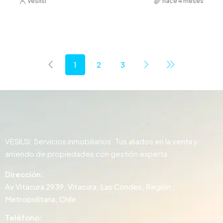
Vesilsi
hace 4 meses
1
2
3
VESILSI: Servicios inmobiliarios. Tus aliados en la venta y
arriendo de propiedades con gestión experta.
Dirección:
Av Vitacura 2939, Vitacura, Las Condes, Región
Metropolitana, Chile
Teléfono: