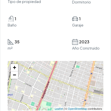
Tipo de propiedad
Dormitorio
1
1
Baño
Garaje
35
2023
m²
Año Construido
+
−
Leaflet
| ©
OpenStreetMap
contributors