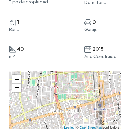
Tipo de propiedad
Dormitorio
1
0
Baño
Garaje
40
2015
m²
Año Construido
+
−
Leaflet
| ©
OpenStreetMap
contributors