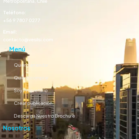
Metropolitana, Chile
Teléfono:
+56 9 7807 0277
Email:
contacto@vesilsi.com
Menú
Quiero arrendar
Quiero comprar
Soy Propietario
Crear publicación
Descarga Nuestro Brochure
Nosotros