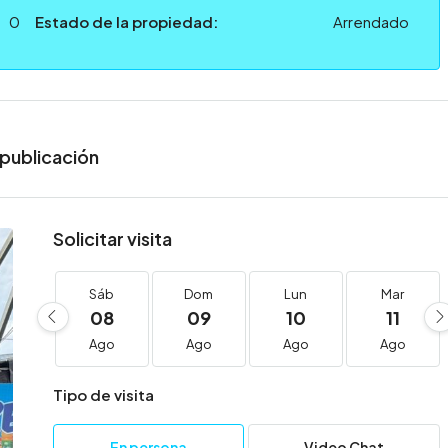
0
Estado de la propiedad:
Arrendado
publicación
Solicitar visita
Sáb
Dom
Lun
Mar
08
09
10
11
Ago
Ago
Ago
Ago
Tipo de visita
En persona
Video Chat