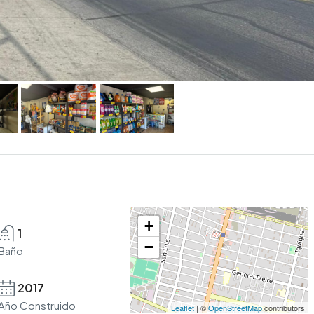
+
1
−
Baño
2017
Año Construido
Leaflet
| ©
OpenStreetMap
contributors