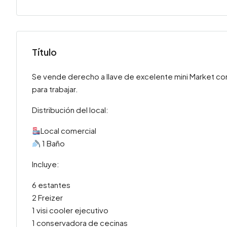
Título
Se vende derecho a llave de excelente mini Market con 
para trabajar.
Distribución del local:
Local comercial
1 Baño
Incluye:
6 estantes
2 Freizer
1 visi cooler ejecutivo
1 conservadora de cecinas