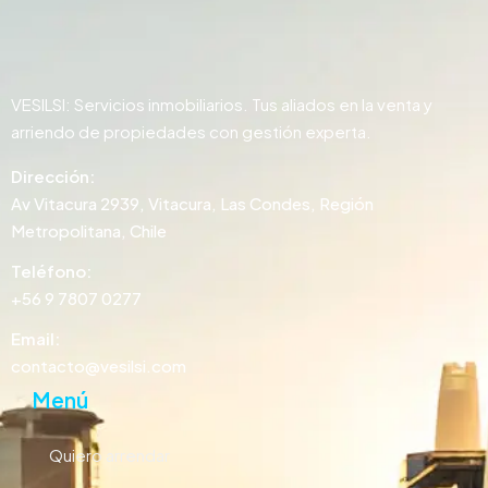
VESILSI: Servicios inmobiliarios. Tus aliados en la venta y
arriendo de propiedades con gestión experta.
Dirección:
Av Vitacura 2939, Vitacura, Las Condes, Región
Metropolitana, Chile
Teléfono:
+56 9 7807 0277
Email:
contacto@vesilsi.com
Menú
Quiero arrendar