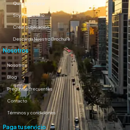
Quiero comprar
Soy Propietario
Crear publicación
Descarga Nuestro Brochure
Nosotros
Nosotros
Blog
Preguntas frecuentes
Contacto
Términos y condiciones
Paga tu servicio