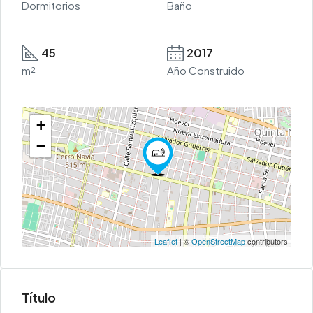
Dormitorios
Baño
45
2017
m²
Año Construido
+
−
Leaflet
| ©
OpenStreetMap
contributors
Título