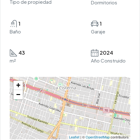
Tipo de propiedad
Dormitorios
1
1
Baño
Garaje
43
2024
m²
Año Construido
+
−
Leaflet
| ©
OpenStreetMap
contributors