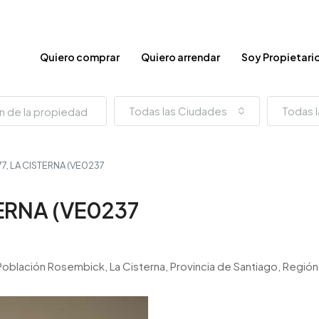
Quiero comprar
Quiero arrendar
Soy Propietari
Todas las Ciudades
Todas l
, LA CISTERNA (VE0237
ERNA (VE0237
Población Rosembick, La Cisterna, Provincia de Santiago, Regió