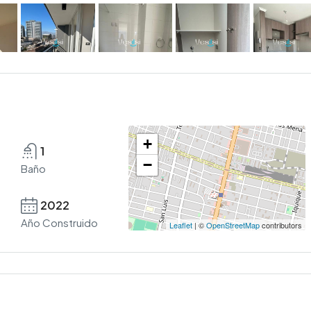
+
1
−
Baño
2022
Año Construido
Leaflet
| ©
OpenStreetMap
contributors