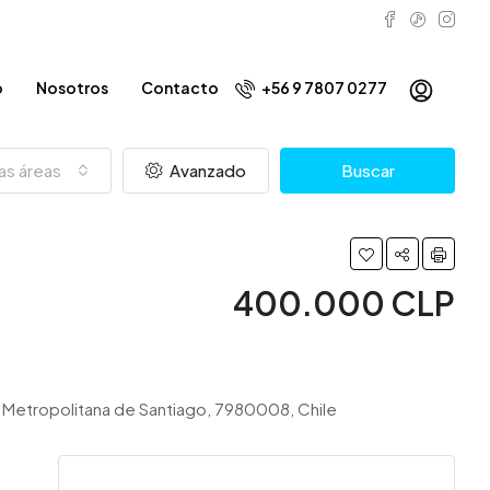
o
Nosotros
Contacto
+56 9 7807 0277
as áreas
Avanzado
Buscar
400.000 CLP
n Metropolitana de Santiago, 7980008, Chile