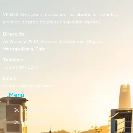
VESILSI: Servicios inmobiliarios. Tus aliados en la venta y
arriendo de propiedades con gestión experta.
Dirección:
Av Vitacura 2939, Vitacura, Las Condes, Región
Metropolitana, Chile
Teléfono:
+56 9 7807 0277
Email:
contacto@vesilsi.com
Menú
Quiero arrendar
Quiero comprar