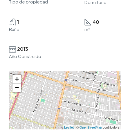
Tipo de propiedad
Dormitorio
1
40
Baño
m²
2013
Año Construido
+
−
Leaflet
| ©
OpenStreetMap
contributors