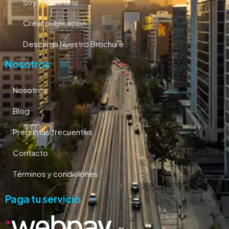
Soy Propietario
Crear publicación
Descarga Nuestro Brochure
Nosotros
Nosotros
Blog
Preguntas frecuentes
Contacto
Términos y condiciones
Paga tu servicio