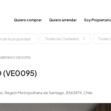
Quiero comprar
Quiero arrendar
Soy Propietari
Todas las Ciudades
Todas l
 SANTIAGO (VE0095)
 (VE0095)
iago, Región Metropolitana de Santiago, 8360874, Chile