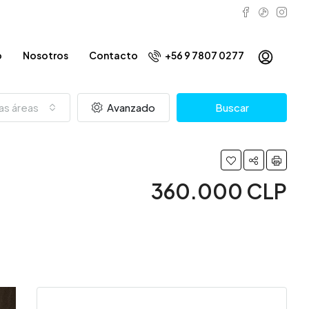
o
Nosotros
Contacto
+56 9 7807 0277
as áreas
Avanzado
Buscar
360.000 CLP