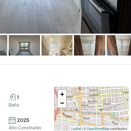
+
1
−
Baño
2025
Año Construido
Leaflet
| ©
OpenStreetMap
contributors