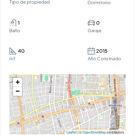
Tipo de propiedad
Dormitorio
1
0
Baño
Garaje
40
2015
m²
Año Construido
+
−
Leaflet
| ©
OpenStreetMap
contributors