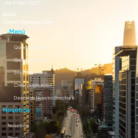
+56 9 7807 0277
Email:
contacto@vesilsi.com
Menú
Quiero arrendar
Quiero comprar
Soy Propietario
Crear publicación
Descarga Nuestro Brochure
Nosotros
Nosotros
Blog