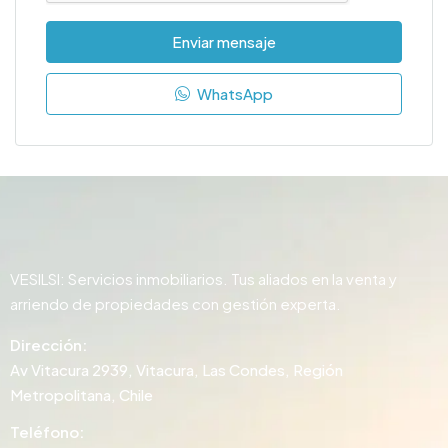
Enviar mensaje
WhatsApp
VESILSI: Servicios inmobiliarios. Tus aliados en la venta y
arriendo de propiedades con gestión experta.
Dirección:
Av Vitacura 2939, Vitacura, Las Condes, Región
Metropolitana, Chile
Teléfono: