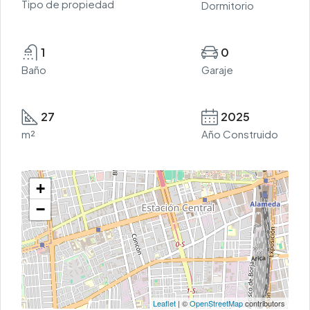
Tipo de propiedad
Dormitorio
1
0
Baño
Garaje
27
2025
m²
Año Construido
+
−
Leaflet
| ©
OpenStreetMap
contributors