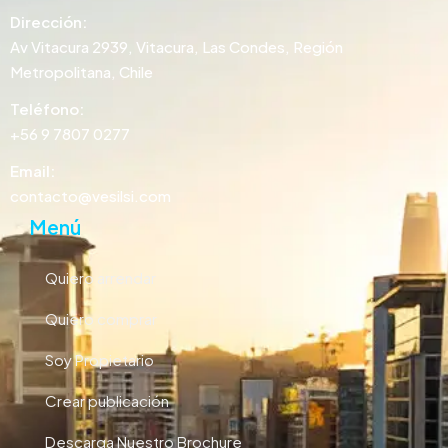
Dirección:
Av Vitacura 2939, Vitacura, Las Condes, Región
Metropolitana, Chile
Teléfono:
+56 9 7807 0277
Email:
contacto@vesilsi.com
Menú
Quiero arrendar
Quiero comprar
Soy Propietario
Crear publicación
Descarga Nuestro Brochure