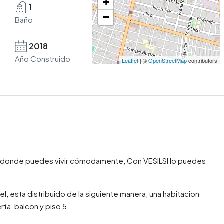
+
1
−
Baño
2018
Año Construido
Leaflet
| ©
OpenStreetMap
contributors
 donde puedes vivir cómodamente, Con VESILSI lo puedes
 esta distribuido de la siguiente manera, una habitacion
rta, balcon y piso 5.