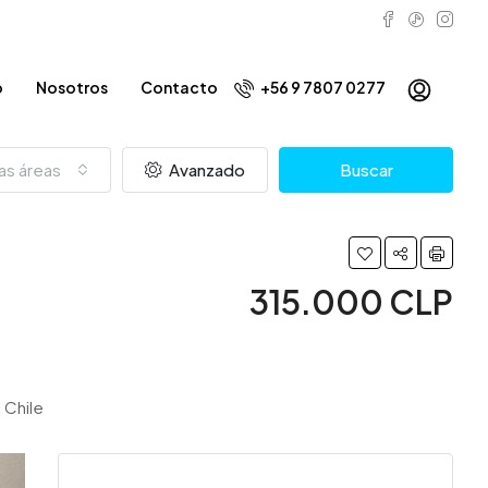
o
Nosotros
Contacto
+56 9 7807 0277
as áreas
Avanzado
Buscar
315.000 CLP
 Chile