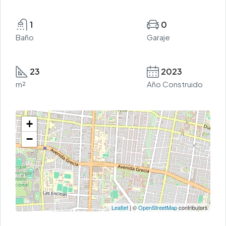
1
0
Baño
Garaje
23
2023
m²
Año Construido
+
−
Leaflet
| ©
OpenStreetMap
contributors