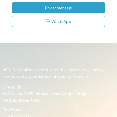
Enviar mensaje
WhatsApp
VESILSI: Servicios inmobiliarios. Tus aliados en la venta y
arriendo de propiedades con gestión experta.
Dirección:
Av Vitacura 2939, Vitacura, Las Condes, Región
Metropolitana, Chile
Teléfono:
+56 9 7807 0277