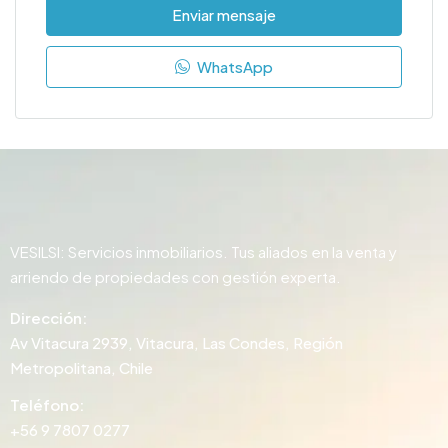
Enviar mensaje
WhatsApp
VESILSI: Servicios inmobiliarios. Tus aliados en la venta y
arriendo de propiedades con gestión experta.
Dirección:
Av Vitacura 2939, Vitacura, Las Condes, Región
Metropolitana, Chile
Teléfono:
+56 9 7807 0277