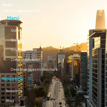
Email:
contacto@vesilsi.com
Menú
Quiero arrendar
Quiero comprar
Soy Propietario
Crear publicación
Descarga Nuestro Brochure
Nosotros
Nosotros
Blog