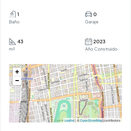
1
0
Baño
Garaje
43
2023
m²
Año Construido
+
−
Leaflet
| ©
OpenStreetMap
contributors