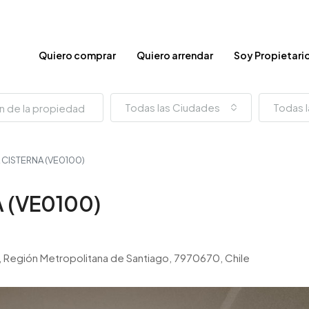
Quiero comprar
Quiero arrendar
Soy Propietari
Todas las Ciudades
Todas l
A CISTERNA (VE0100)
A (VE0100)
go, Región Metropolitana de Santiago, 7970670, Chile