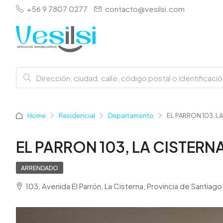
+56 9 7807 0277
contacto@vesilsi.com
Home
Residencial
Departamento
EL PARRON 103, L
EL PARRON 103, LA CISTERN
ARRENDADO
103, Avenida El Parrón, La Cisterna, Provincia de Santia