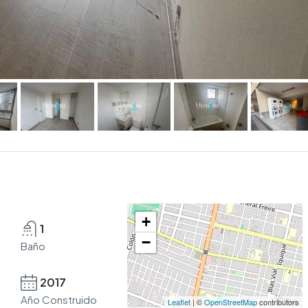
+
1
−
Baño
2017
Año Construido
Leaflet
| ©
OpenStreetMap
contributors