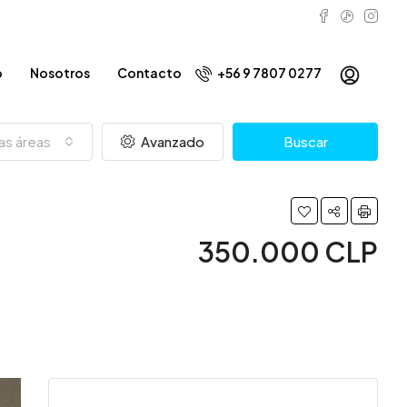
o
Nosotros
Contacto
+56 9 7807 0277
as áreas
Avanzado
Buscar
350.000 CLP