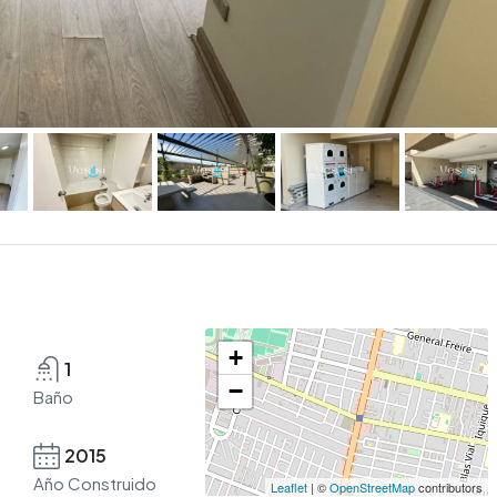
+
1
−
Baño
2015
Año Construido
Leaflet
| ©
OpenStreetMap
contributors