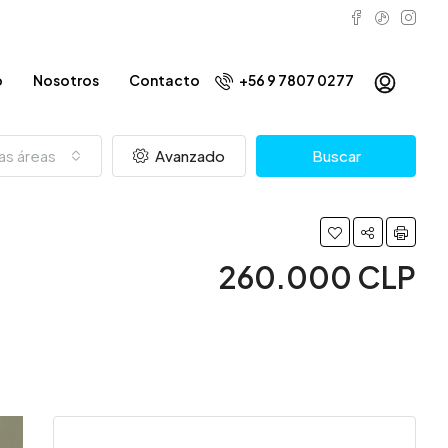
o
Nosotros
Contacto
+56 9 7807 0277
as áreas
Avanzado
Buscar
260.000 CLP