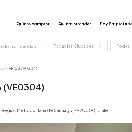
Quiero comprar
Quiero arrendar
Soy Propietari
Todas las Ciudades
Todas l
A CISTERNA (VE0304)
A (VE0304)
go, Región Metropolitana de Santiago, 7970000, Chile