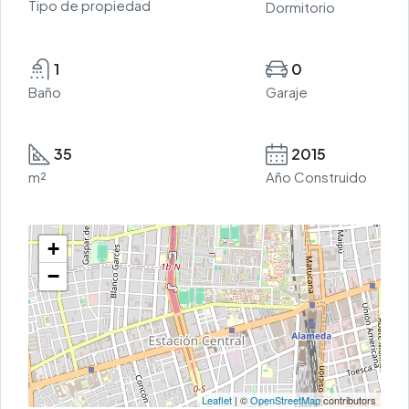
Tipo de propiedad
Dormitorio
1
0
Baño
Garaje
35
2015
m²
Año Construido
+
−
Leaflet
| ©
OpenStreetMap
contributors