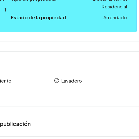
Residencial
1
Estado de la propiedad:
Arrendado
iento
Lavadero
publicación