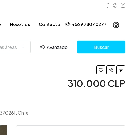
o
Nosotros
Contacto
+56 9 7807 0277
as áreas
Avanzado
Buscar
310.000 CLP
8370261, Chile