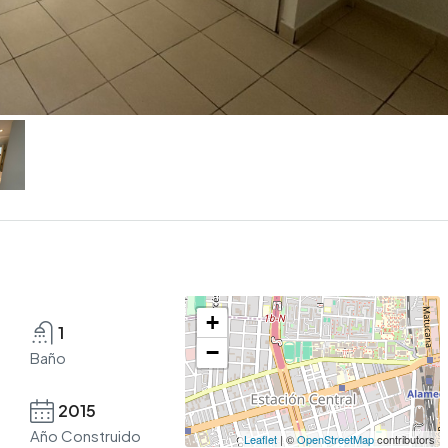
+
1
−
Baño
2015
Año Construido
Leaflet
| ©
OpenStreetMap
contributors