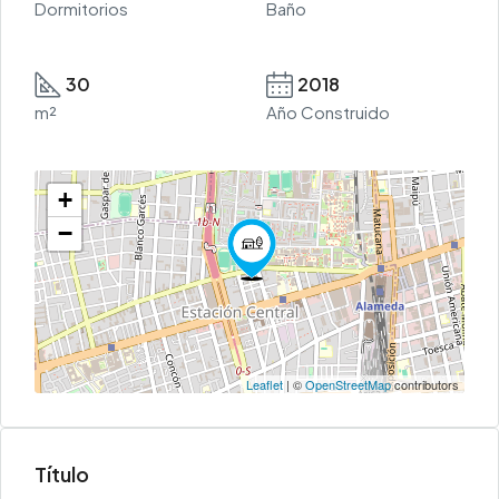
Dormitorios
Baño
30
2018
m²
Año Construido
+
−
Leaflet
| ©
OpenStreetMap
contributors
Título