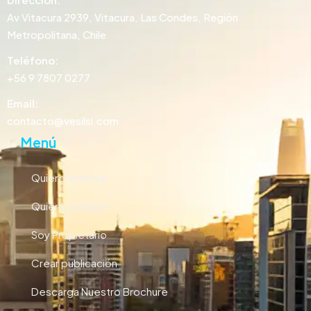
Av Vitacura 2939, Vitacura, Las Condes, Región
Metropolitana, Chile
Teléfono:
+56 9 7807 0277
Email:
contacto@vesilsi.com
Menú
Quiero arrendar
Quiero comprar
Soy Propietario
Crear publicación
Descarga Nuestro Brochure