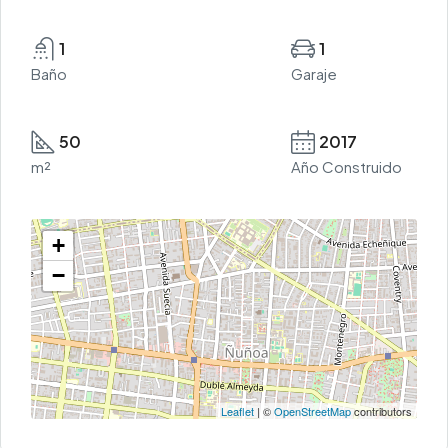
1
1
Baño
Garaje
50
2017
m²
Año Construido
+
−
Leaflet
| ©
OpenStreetMap
contributors