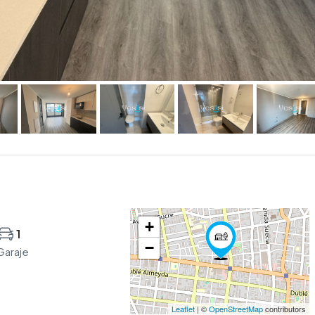
+
1
−
Garaje
Leaflet
| ©
OpenStreetMap
contributors