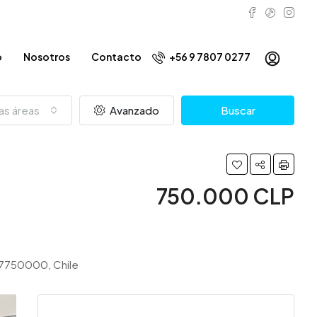
o
Nosotros
Contacto
+56 9 7807 0277
as áreas
Avanzado
Buscar
750.000 CLP
, 7750000, Chile