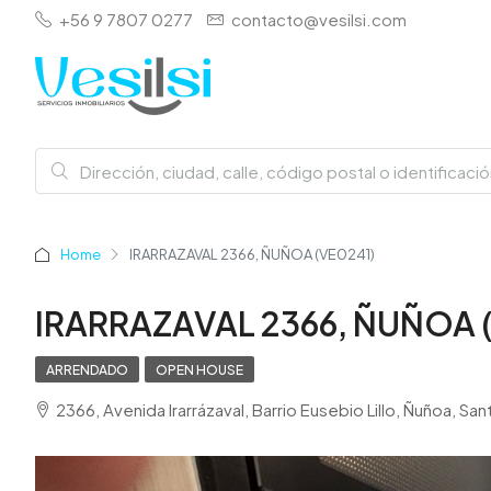
+56 9 7807 0277
contacto@vesilsi.com
Home
IRARRAZAVAL 2366, ÑUÑOA (VE0241)
IRARRAZAVAL 2366, ÑUÑOA 
ARRENDADO
OPEN HOUSE
2366, Avenida Irarrázaval, Barrio Eusebio Lillo, Ñuñoa, 