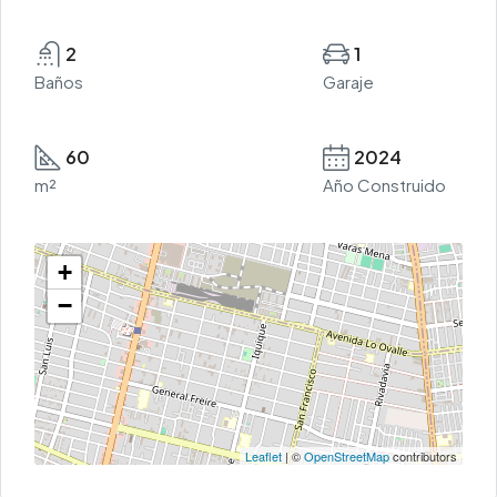
2
1
Baños
Garaje
60
2024
m²
Año Construido
+
−
Leaflet
| ©
OpenStreetMap
contributors