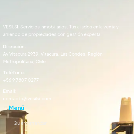
VESILSI: Servicios inmobiliarios. Tus aliados en la venta y
arriendo de propiedades con gestión experta.
Dirección:
Av Vitacura 2939, Vitacura, Las Condes, Región
Metropolitana, Chile
Teléfono:
+56 9 7807 0277
Email:
contacto@vesilsi.com
Menú
Quiero arrendar