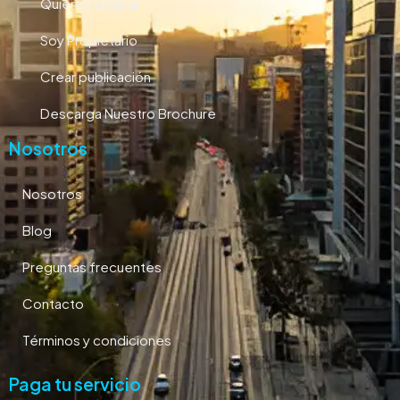
Quiero comprar
Soy Propietario
Crear publicación
Descarga Nuestro Brochure
Nosotros
Nosotros
Blog
Preguntas frecuentes
Contacto
Términos y condiciones
Paga tu servicio