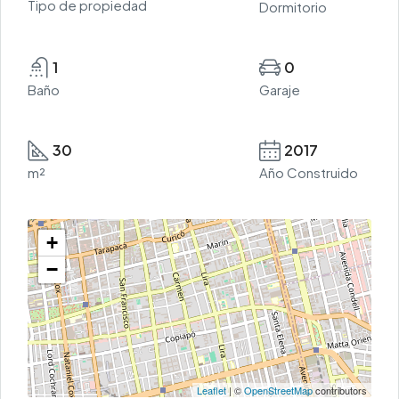
Tipo de propiedad
Dormitorio
1
0
Baño
Garaje
30
2017
m²
Año Construido
+
−
Leaflet
| ©
OpenStreetMap
contributors