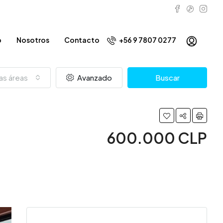
o
Nosotros
Contacto
+56 9 7807 0277
as áreas
Avanzado
Buscar
600.000 CLP