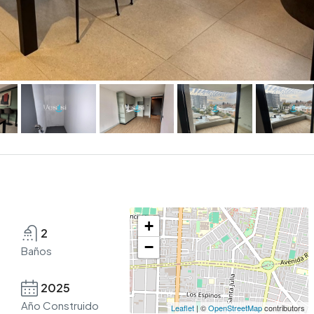
+
2
−
Baños
2025
Año Construido
Leaflet
| ©
OpenStreetMap
contributors