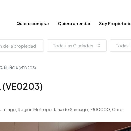
Quiero comprar
Quiero arrendar
Soy Propietari
Todas las Ciudades
Todas l
A, ÑUÑOA (VE0203)
 (VE0203)
e Santiago, Región Metropolitana de Santiago, 7810000, Chile