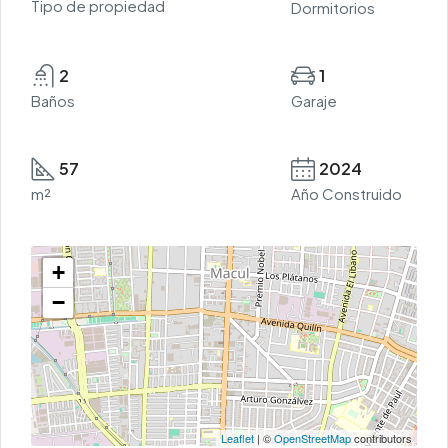
Tipo de propiedad
Dormitorios
2
1
Baños
Garaje
57
2024
m²
Año Construido
+
−
Leaflet
| ©
OpenStreetMap
contributors