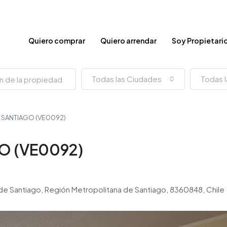
Quiero comprar
Quiero arrendar
Soy Propietari
Todas las Ciudades
Todas l
, SANTIAGO (VE0092)
O (VE0092)
ia de Santiago, Región Metropolitana de Santiago, 8360848, Chile