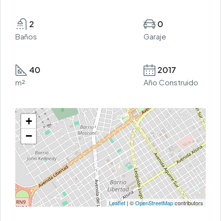
2
0
Baños
Garaje
40
2017
m²
Año Construido
+
−
Leaflet
| ©
OpenStreetMap
contributors