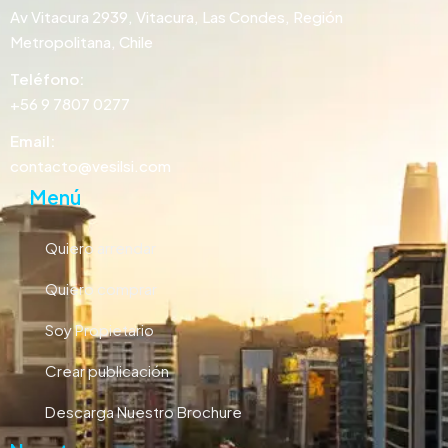
Av Vitacura 2939, Vitacura, Las Condes, Región
Metropolitana, Chile
Teléfono:
+56 9 7807 0277
Email:
contacto@vesilsi.com
Menú
Quiero arrendar
Quiero comprar
Soy Propietario
Crear publicación
Descarga Nuestro Brochure