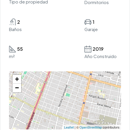
Tipo de propiedad
Dormitorios
2
1
Baños
Garaje
55
2019
m²
Año Construido
+
−
Leaflet
| ©
OpenStreetMap
contributors