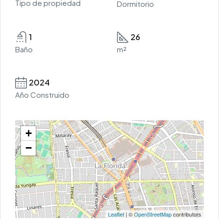
Tipo de propiedad
Dormitorio
1
26
Baño
m²
2024
Año Construido
+
−
Leaflet
| ©
OpenStreetMap
contributors