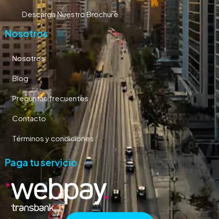
Descarga Nuestro Brochure
Nosotros
Nosotros
Blog
Preguntas frecuentes
Contacto
Términos y condiciones
Paga tu servicio