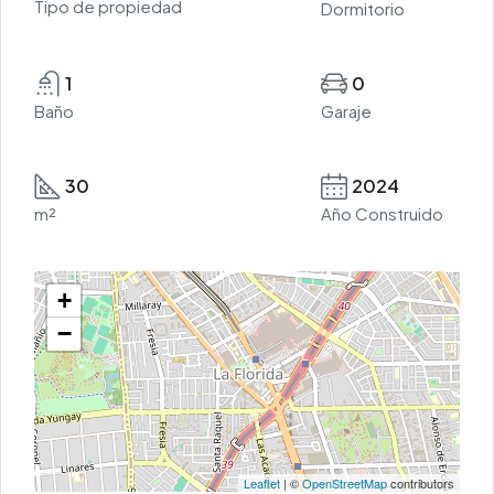
Tipo de propiedad
Dormitorio
1
0
Baño
Garaje
30
2024
m²
Año Construido
+
−
Leaflet
| ©
OpenStreetMap
contributors