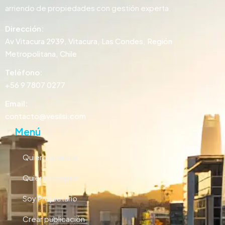
arriendo de propiedades con gestión experta.
Dirección:
Av Vitacura 2939, Vitacura, Las Condes, Región
Metropolitana, Chile
Teléfono:
+56 9 7807 0277
Email:
contacto@vesilsi.com
Menú
Quiero arrendar
Quiero comprar
Soy Propietario
Crear publicación