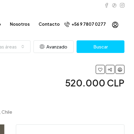
o
Nosotros
Contacto
+56 9 7807 0277
as áreas
Avanzado
Buscar
520.000 CLP
 Chile