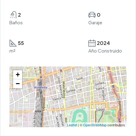
2
0
Baños
Garaje
55
2024
m²
Año Construido
+
−
Leaflet
| ©
OpenStreetMap
contributors