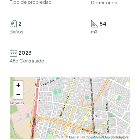
Tipo de propiedad
Dormitorios
2
54
Baños
m²
2023
Año Construido
+
−
Leaflet
| ©
OpenStreetMap
contributors