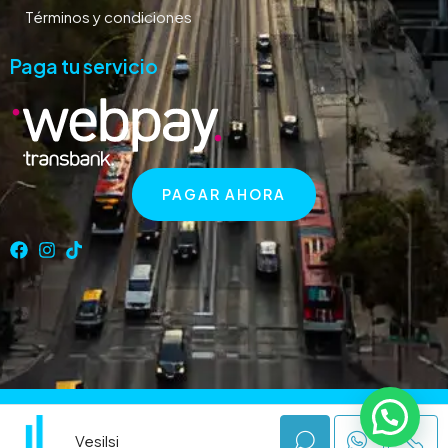
Términos y condiciones
Paga tu servicio
PAGAR AHORA
© Vesilsi – Servicios Inmobiliarios. Todos los derechos reservados.
Desarrollado por
Jesús Arias
.
Vesilsi