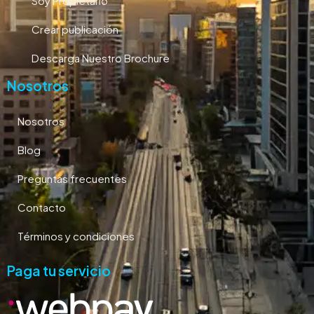
Soy Propietario
Crear publicación
Descarga Nuestro Brochure
Nosotros
Nosotros
Blog
Preguntas frecuentes
Contacto
Términos y condiciones
Paga tu servicio