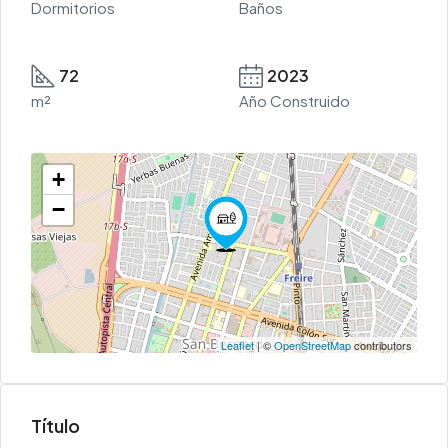
Dormitorios
Baños
72
2023
m²
Año Construido
+
−
Leaflet
| ©
OpenStreetMap
contributors
Título