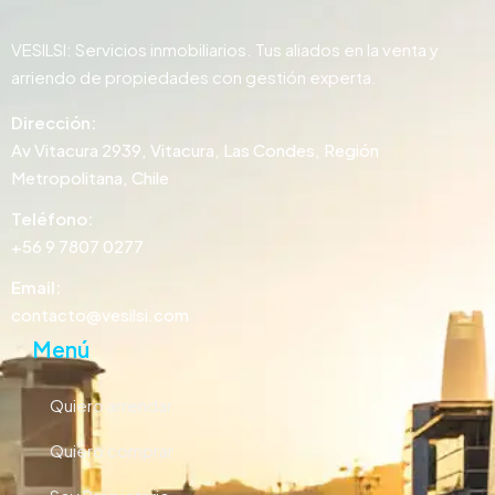
VESILSI: Servicios inmobiliarios. Tus aliados en la venta y
arriendo de propiedades con gestión experta.
Dirección:
Av Vitacura 2939, Vitacura, Las Condes, Región
Metropolitana, Chile
Teléfono:
+56 9 7807 0277
Email:
contacto@vesilsi.com
Menú
Quiero arrendar
Quiero comprar