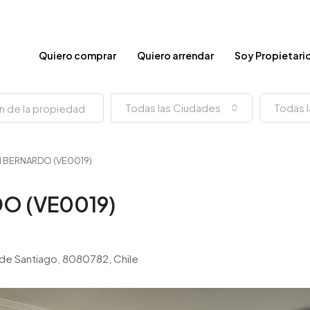
Quiero comprar
Quiero arrendar
Soy Propietari
Todas las Ciudades
Todas l
N BERNARDO (VE0019)
O (VE0019)
 de Santiago, 8080782, Chile