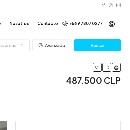
o
Nosotros
Contacto
+56 9 7807 0277
as áreas
Avanzado
Buscar
487.500 CLP