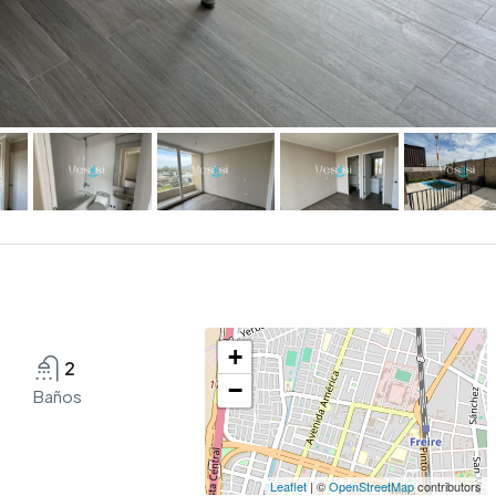
+
2
−
Baños
Leaflet
| ©
OpenStreetMap
contributors