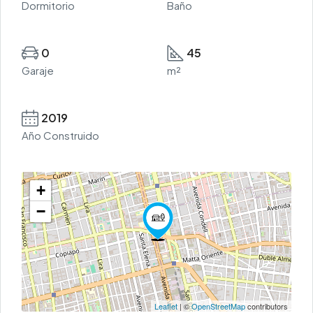
Dormitorio
Baño
0
45
Garaje
m²
2019
Año Construido
+
−
Leaflet
| ©
OpenStreetMap
contributors