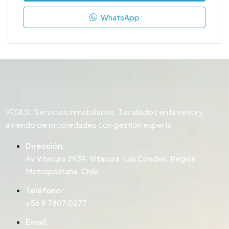
WhatsApp
VESILSI: Servicios inmobiliarios. Tus aliados en la venta y
arriendo de propiedades con gestión experta.
Dirección:
Av Vitacura 2939, Vitacura, Las Condes, Región
Metropolitana, Chile
Teléfono:
+56 9 7807 0277
Email: