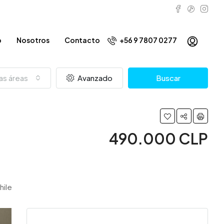
o
Nosotros
Contacto
+56 9 7807 0277
as áreas
Avanzado
Buscar
490.000 CLP
hile