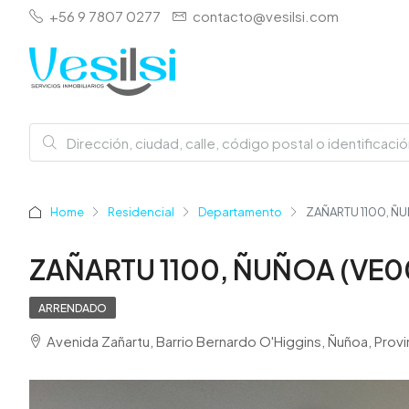
+56 9 7807 0277
contacto@vesilsi.com
Home
Residencial
Departamento
ZAÑARTU 1100, Ñ
ZAÑARTU 1100, ÑUÑOA (VE0
ARRENDADO
Avenida Zañartu, Barrio Bernardo O'Higgins, Ñuñoa, Prov