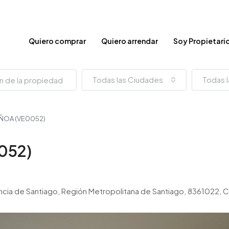
Quiero comprar
Quiero arrendar
Soy Propietari
Todas las Ciudades
Todas l
UÑOA (VE0052)
052)
incia de Santiago, Región Metropolitana de Santiago, 8361022, C