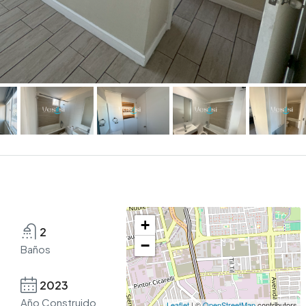
+
2
−
Baños
2023
Año Construido
Leaflet
| ©
OpenStreetMap
contributors