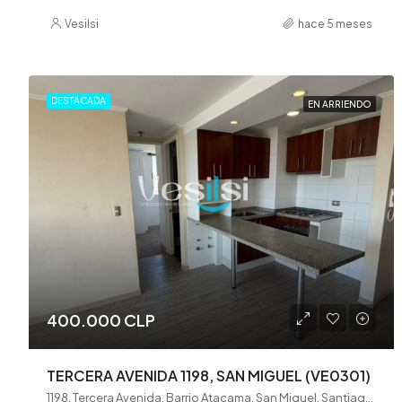
Vesilsi
hace 5 meses
DESTACADA
EN ARRIENDO
400.000 CLP
TERCERA AVENIDA 1198, SAN MIGUEL (VE0301)
1198, Tercera Avenida, Barrio Atacama, San Miguel, Santiago, Provincia de Santiago, Región Metropolitana de Santiago, 8920241, Chile