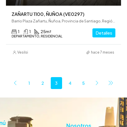
ZAÑARTU 1100, ÑUÑOA (VE0297)
Barrio Plaza Zañartu, Ñuñoa, Provincia de Santiago, Región Metropolitana de Santiago, 7780222, Chile
1
1
25
m²
Detalles
DEPARTAMENTO, RESIDENCIAL
Vesilsi
hace 7 meses
1
2
3
4
5
nú
Nosotros