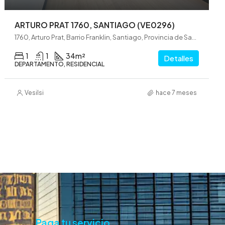
ARTURO PRAT 1760, SANTIAGO (VE0296)
1760, Arturo Prat, Barrio Franklin, Santiago, Provincia de Santiago, Región Metropolitana de Santiago, 8360874, Chile
1
1
34
m²
Detalles
DEPARTAMENTO, RESIDENCIAL
Vesilsi
hace 7 meses
Paga tu servicio