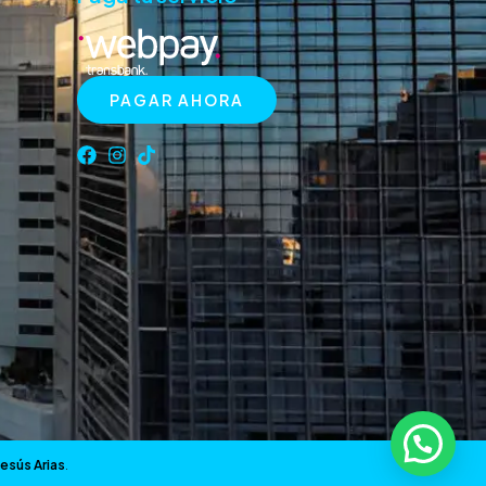
PAGAR AHORA
Jesús Arias
.