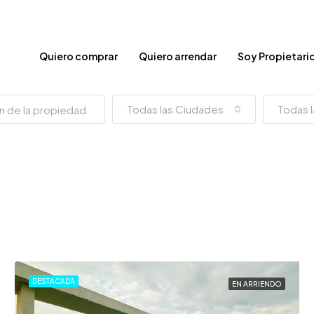
Quiero comprar
Quiero arrendar
Soy Propietari
Todas las Ciudades
Todas l
DESTACADA
EN ARRIENDO