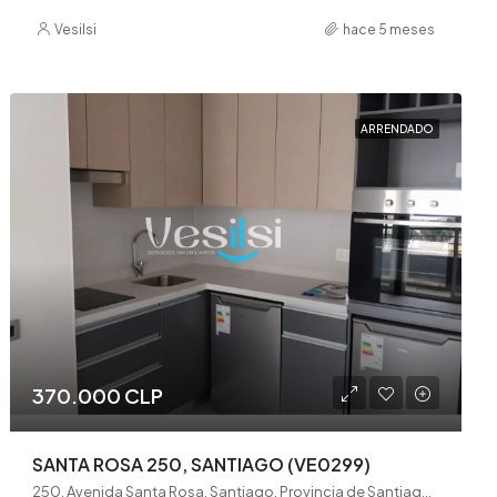
Vesilsi
hace 5 meses
ARRENDADO
370.000 CLP
SANTA ROSA 250, SANTIAGO (VE0299)
250, Avenida Santa Rosa, Santiago, Provincia de Santiago, Región Metropolitana de Santiago, 8320000, Chile