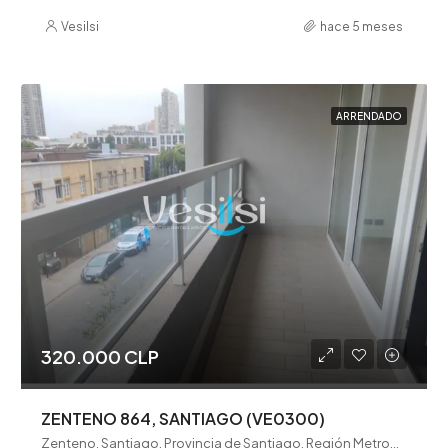
Vesilsi
hace 5 meses
ARRENDADO
320.000 CLP
ZENTENO 864, SANTIAGO (VE0300)
Zenteno, Santiago, Provincia de Santiago, Región Metropolitana de Santiago, 8360481, Chile