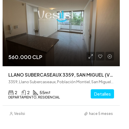
560.000 CLP
LLANO SUBERCASEAUX 3359, SAN MIGUEL (VE0306)
3359, Llano Subercaseaux, Población Montiel, San Miguel, Santiago, Provincia de Santiago, Región Metropolitana de Santiago, 8910339, Chile
2
2
55
m²
Detalles
DEPARTAMENTO, RESIDENCIAL
Vesilsi
hace 5 meses