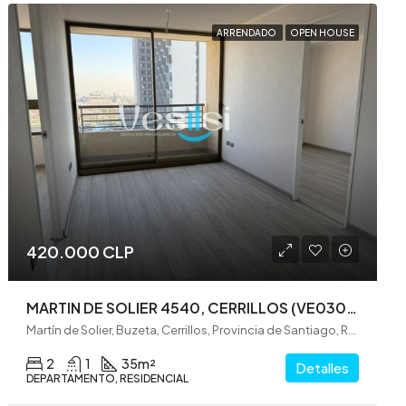
ARRENDADO
OPEN HOUSE
420.000 CLP
MARTIN DE SOLIER 4540, CERRILLOS (VE0303)
Martín de Solier, Buzeta, Cerrillos, Provincia de Santiago, Región Metropolitana de Santiago, 9210007, Chile
2
1
35
m²
Detalles
DEPARTAMENTO, RESIDENCIAL