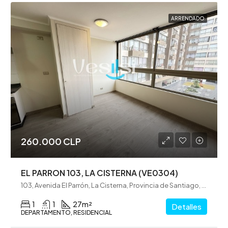
ARRENDADO
260.000 CLP
EL PARRON 103, LA CISTERNA (VE0304)
103, Avenida El Parrón, La Cisterna, Provincia de Santiago, Región Metropolitana de Santiago, 7970000, Chile
1
1
27
m²
Detalles
DEPARTAMENTO, RESIDENCIAL