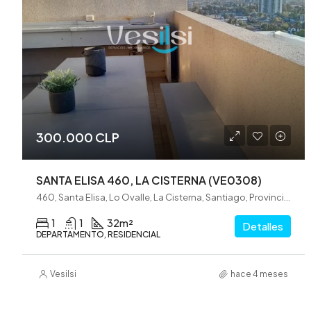
300.000 CLP
SANTA ELISA 460, LA CISTERNA (VE0308)
460, Santa Elisa, Lo Ovalle, La Cisterna, Santiago, Provincia de Santiago, Región Metropolitana de Santiago, 7980008, Chile
1
1
32
m²
Detalles
DEPARTAMENTO, RESIDENCIAL
Vesilsi
hace 4 meses