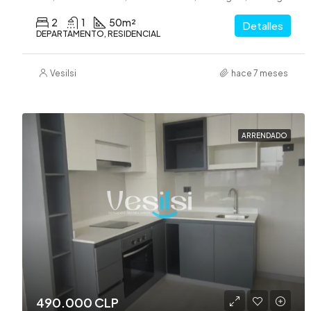
2
1
50
m²
Detalles
DEPARTAMENTO, RESIDENCIAL
Vesilsi
hace 7 meses
ARRENDADO
490.000 CLP