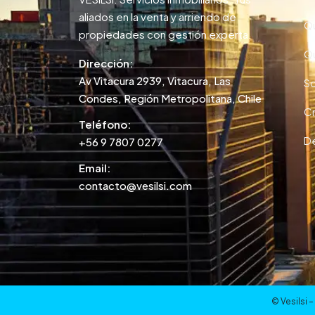
aliados en la venta y arriendo de
Qu
propiedades con gestión experta.
Qu
Dirección:
Av Vitacura 2939, Vitacura, Las
So
Condes, Región Metropolitana, Chile
Cr
Teléfono:
De
+56 9 7807 0277
Email:
contacto@vesilsi.com
© Vesilsi 