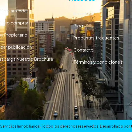
iero arrendar
Nosotros
iero comprar
Blog
y Propietario
Preguntas frecuentes
ear publicación
Contacto
scarga Nuestro Brochure
Términos y condiciones
– Servicios Inmobiliarios. Todos los derechos reservados. Desarrollado por