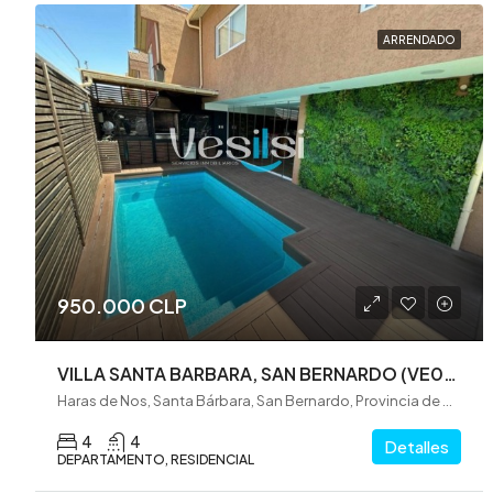
ARRENDADO
950.000 CLP
VILLA SANTA BARBARA, SAN BERNARDO (VE0305)
Haras de Nos, Santa Bárbara, San Bernardo, Provincia de Maipo, Región Metropolitana de Santiago, 8082394, Chile
4
4
Detalles
DEPARTAMENTO, RESIDENCIAL