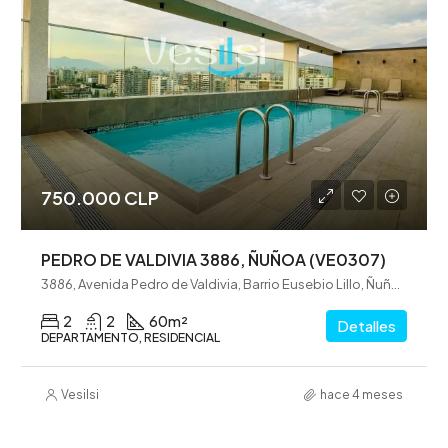
750.000 CLP
PEDRO DE VALDIVIA 3886, ÑUÑOA (VE0307)
3886, Avenida Pedro de Valdivia, Barrio Eusebio Lillo, Ñuñoa, Santiago, Provincia de Santiago, Región Metropolitana de Santiago, 7750000, Chile
2
2
60
m²
Detalles
DEPARTAMENTO, RESIDENCIAL
Vesilsi
hace 4 meses