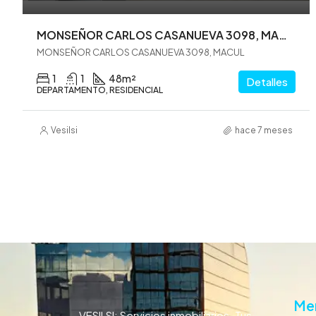
MONSEÑOR CARLOS CASANUEVA 3098, MACUL (VE0298)
MONSEÑOR CARLOS CASANUEVA 3098, MACUL
1
1
48
m²
Detalles
DEPARTAMENTO, RESIDENCIAL
Vesilsi
hace 7 meses
Me
VESILSI: Servicios inmobiliarios. Tus