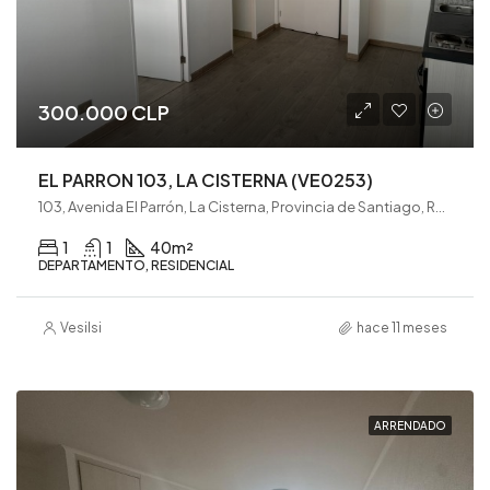
300.000 CLP
EL PARRON 103, LA CISTERNA (VE0253)
103, Avenida El Parrón, La Cisterna, Provincia de Santiago, Región Metropolitana de Santiago, 7970670, Chile
1
1
40
m²
DEPARTAMENTO, RESIDENCIAL
Vesilsi
hace 11 meses
ARRENDADO