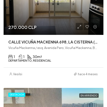
270.000 CLP
CALLE VICUÑA MACKENNA 698, LA CISTERNA (VE0321)
Vicuña Mackenna / esq. Avenida Pero, Vicuña Mackenna, Barrio Venecia, La Cisterna, Provincia de Santiago, Región Metropolitana de Santiago, 8000146, Chile
1
1
30
m²
DEPARTAMENTO, RESIDENCIAL
Vesilsi
hace 4 meses
DESTACADA
EN ARRIENDO