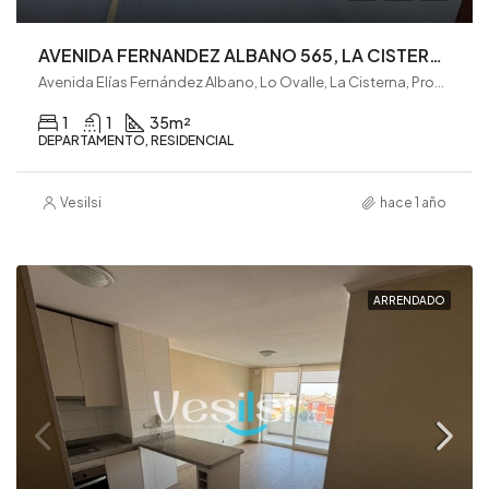
AVENIDA FERNANDEZ ALBANO 565, LA CISTERNA (VE0224)
Avenida Elías Fernández Albano, Lo Ovalle, La Cisterna, Provincia de Santiago, Región Metropolitana de Santiago, 7980008, Chile
1
1
35
m²
DEPARTAMENTO, RESIDENCIAL
Vesilsi
hace 1 año
ARRENDADO