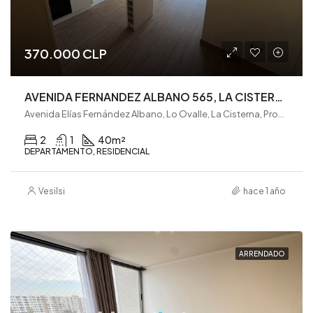
370.000 CLP
AVENIDA FERNANDEZ ALBANO 565, LA CISTERNA (VE0223)
Avenida Elías Fernández Albano, Lo Ovalle, La Cisterna, Provincia de Santiago, Región Metropolitana de Santiago, 7980008, Chile
2
1
40
m²
DEPARTAMENTO, RESIDENCIAL
Vesilsi
hace 1 año
ARRENDADO