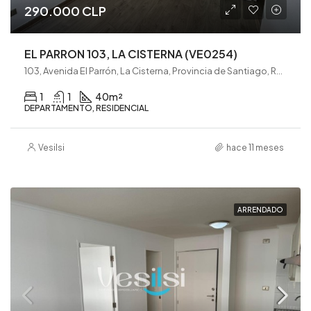
290.000 CLP
EL PARRON 103, LA CISTERNA (VE0254)
103, Avenida El Parrón, La Cisterna, Provincia de Santiago, Región Metropolitana de Santiago, 7970670, Chile
1
1
40
m²
DEPARTAMENTO, RESIDENCIAL
Vesilsi
hace 11 meses
ARRENDADO