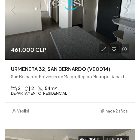
461.000 CLP
URMENETA 32, SAN BERNARDO (VE0014)
San Bernardo, Provincia de Maipo, Región Metropolitana de Santiago, 8080782, Chile
2
2
54
m²
DEPARTAMENTO, RESIDENCIAL
Vesilsi
hace 2 años
ARRENDADO
OPEN HOUSE