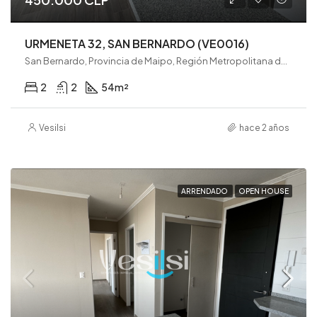
URMENETA 32, SAN BERNARDO (VE0016)
San Bernardo, Provincia de Maipo, Región Metropolitana de Santiago, 8080782, Chile
2
2
54
m²
Vesilsi
hace 2 años
ARRENDADO
OPEN HOUSE