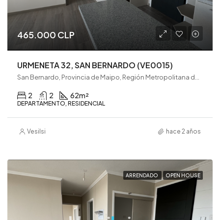
465.000 CLP
URMENETA 32, SAN BERNARDO (VE0015)
San Bernardo, Provincia de Maipo, Región Metropolitana de Santiago, 8080782, Chile
2
2
62
m²
DEPARTAMENTO, RESIDENCIAL
Vesilsi
hace 2 años
ARRENDADO
OPEN HOUSE