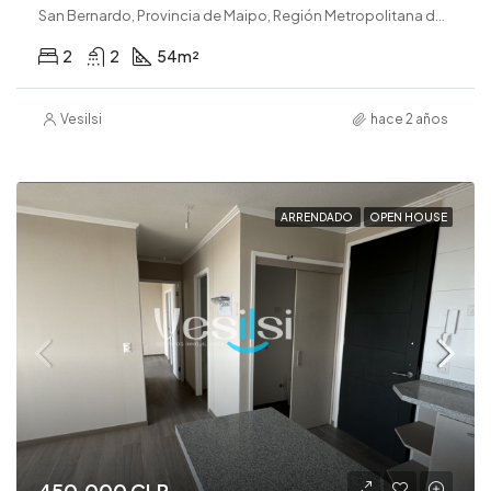
San Bernardo, Provincia de Maipo, Región Metropolitana de Santiago, 8080782, Chile
2
2
54
m²
Vesilsi
hace 2 años
ARRENDADO
OPEN HOUSE
450.000 CLP