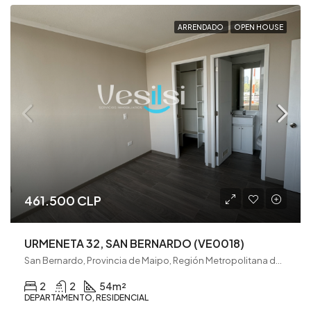
ARRENDADO
OPEN HOUSE
461.500 CLP
URMENETA 32, SAN BERNARDO (VE0018)
San Bernardo, Provincia de Maipo, Región Metropolitana de Santiago, 8080782, Chile
2
2
54
m²
DEPARTAMENTO, RESIDENCIAL