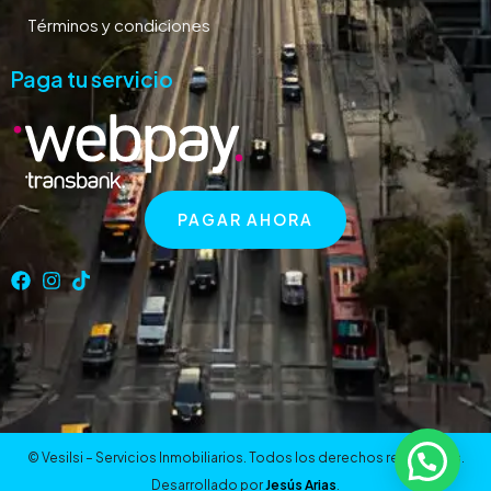
Términos y condiciones
Paga tu servicio
PAGAR AHORA
© Vesilsi – Servicios Inmobiliarios. Todos los derechos reservados.
Desarrollado por
Jesús Arias
.