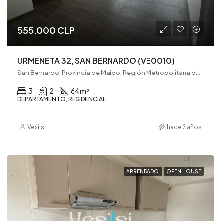
555.000 CLP
URMENETA 32, SAN BERNARDO (VE0010)
San Bernardo, Provincia de Maipo, Región Metropolitana de Santiago, 8080782, Chile
3
2
64
m²
DEPARTAMENTO, RESIDENCIAL
Vesilsi
hace 2 años
ARRENDADO
OPEN HOUSE